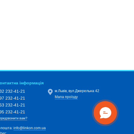
онтактна інформація
32 232-41-21
м.Львів, вул.Джерельна 42
Мапа проїзду
97 232-41-21
63 232-41-21
95 232-41-21
ередзвонити вам?
-пошта:
info@linkon.com.ua
iber: