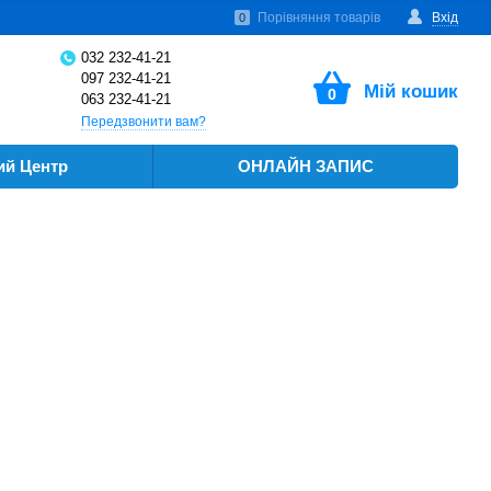
Знижки для захисників України
Легкий старт з контактними лінзами -20%
Порівняння товарів
Вхід
0
032 232-41-21
097 232-41-21
Мій кошик
0
063 232-41-21
Передзвонити вам?
й Центр
ОНЛАЙН ЗАПИС