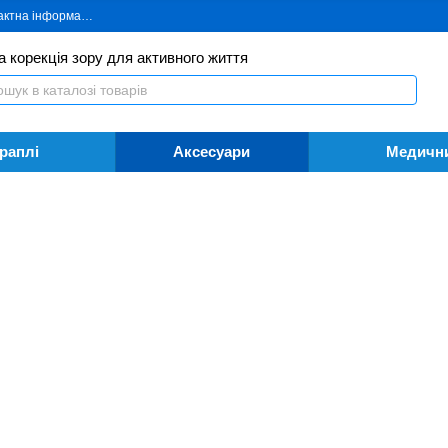
ктна інформація
Блог
Угода користувача
Інформація для споживача
а корекція зору для активного життя
Краплі
Аксесуари
Медични