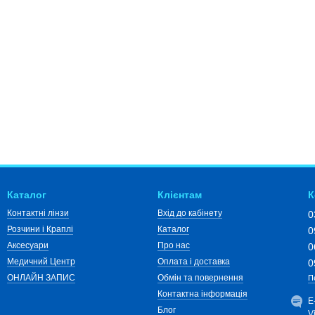
Каталог
Клієнтам
К
Контактні лінзи
Вхід до кабінету
0
Розчини і Краплі
Каталог
0
Аксесуари
Про нас
0
Медичний Центр
Оплата і доставка
0
ОНЛАЙН ЗАПИС
Обмін та повернення
П
Контактна інформація
Е
Блог
V