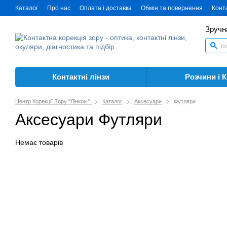
Каталог
Про нас
Оплата і доставка
Обмін та повернення
Конта
Зручн
Контактні лінзи
Розчини і 
Центр Корекції Зору "Лінкон "
Каталог
Аксесуари
Футляри
Аксесуари Футляри
Немає товарів