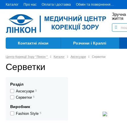
Каталог
Про нас
Оплата і доставка
Обмін та повернення
Контак
Зручна 
життя
Контактні лінзи
Розчини і Краплі
Центр Корекції Зору "Лінкон "
Каталог
Аксесуари
Серветки
Серветки
Розділ
Аксесуари
5
Серветки
5
Виробник
Fashion Style
5